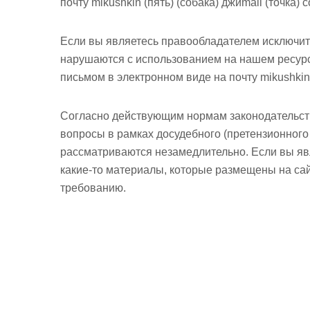
почту mikushkin (пять) (собака) джиmail (точка) 
м
о
м
Если вы являетесь правообладателем исключит
у
нарушаются с использованием на нашем ресурс
письмом в электронном виде
на почту mikushkin
Согласно действующим нормам законодательств
вопросы в рамках досудебного (претензионного
рассматриваются незамедлительно. Если вы яв
какие-то материалы, которые размещены на сай
требованию.