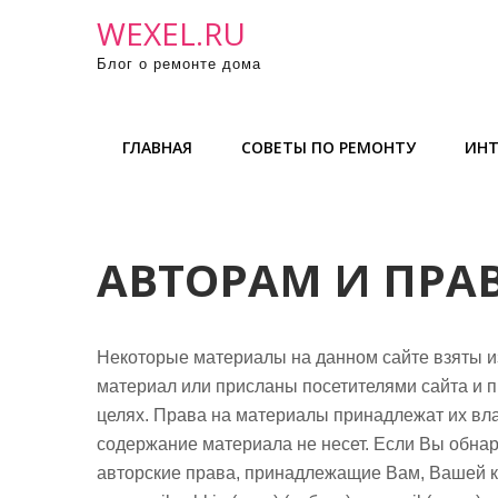
П
WEXEL.RU
р
Блог о ремонте дома
о
м
о
ГЛАВНАЯ
СОВЕТЫ ПО РЕМОНТУ
ИНТ
т
а
т
ь
АВТОРАМ И ПРА
к
с
о
Некоторые материалы на данном сайте взяты и
д
материал или присланы посетителями сайта и 
е
целях. Права на материалы принадлежат их вл
р
содержание материала не несет. Если Вы обна
ж
авторские права, принадлежащие Вам, Вашей к
и