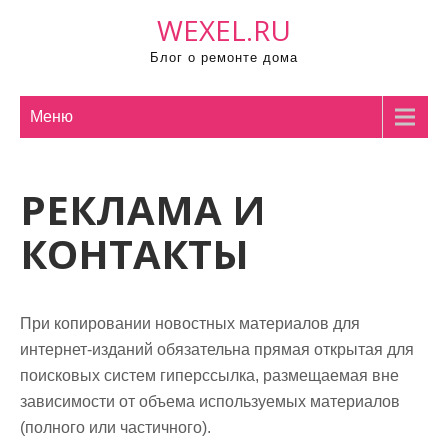
П
WEXEL.RU
р
Блог о ремонте дома
о
м
о
Меню
т
а
РЕКЛАМА И
т
ь
КОНТАКТЫ
к
с
о
При копировании новостных материалов для
д
интернет-изданий обязательна прямая открытая для
е
поисковых систем гиперссылка, размещаемая вне
р
зависимости от объема используемых материалов
ж
(полного или частичного).
и