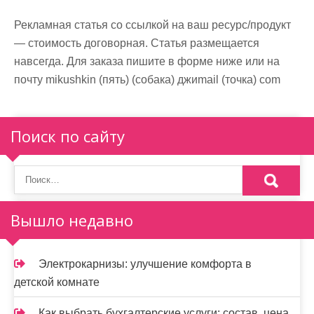
м
о
Рекламная статья со ссылкой на ваш ресурс/продукт
м
— стоимость договорная. Статья размещается
у
навсегда. Для заказа пишите в форме ниже или на
почту mikushkin (пять) (собака) джиmail (точка) com
Поиск по сайту
Вышло недавно
Электрокарнизы: улучшение комфорта в
детской комнате
Как выбрать бухгалтерские услуги: состав, цена