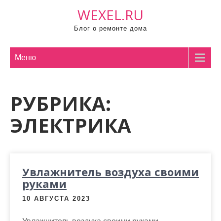
П
WEXEL.RU
р
Блог о ремонте дома
о
м
о
Меню
т
а
РУБРИКА:
т
ь
ЭЛЕКТРИКА
к
с
о
д
Увлажнитель воздуха своими
е
руками
р
ж
10 АВГУСТА 2023
и