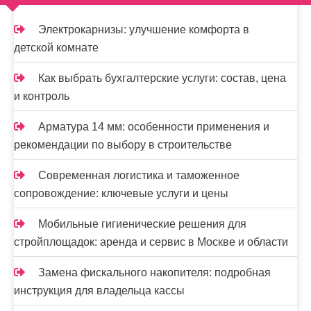
а
ц
Электрокарнизы: улучшение комфорта в
и
детской комнате
я
Как выбрать бухгалтерские услуги: состав, цена
з
и контроль
а
Арматура 14 мм: особенности применения и
п
рекомендации по выбору в строительстве
и
Современная логистика и таможенное
сопровождение: ключевые услуги и цены
с
е
Мобильные гигиенические решения для
стройплощадок: аренда и сервис в Москве и области
й
Замена фискального накопителя: подробная
инструкция для владельца кассы