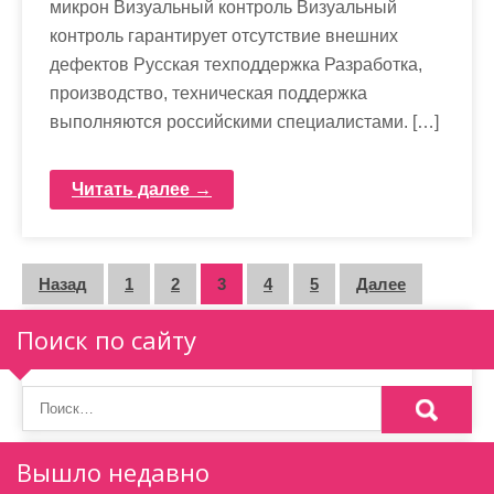
микрон Визуальный контроль Визуальный
контроль гарантирует отсутствие внешних
дефектов Русская техподдержка Разработка,
производство, техническая поддержка
выполняются российскими специалистами. […]
Читать далее →
П
Назад
1
2
3
4
5
Далее
а
Поиск по сайту
г
и
н
Вышло недавно