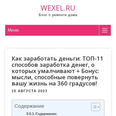
П
WEXEL.RU
р
Блог о ремонте дома
о
м
о
Меню
т
а
т
Как заработать деньги: ТОП-11
ь
способов заработка денег, о
к
которых умалчивают + Бонус:
с
мысли, способные повернуть
о
вашу жизнь на 360 градусов!
д
е
10 АВГУСТА 2023
р
ж
Содержание
и
Содержание: