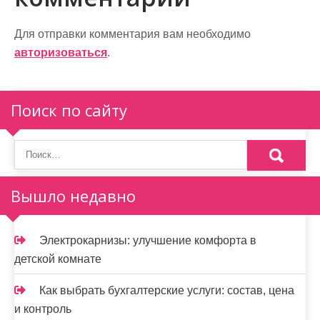
а
ц
Для отправки комментария вам необходимо
и
авторизоваться
.
я
п
Поиск по сайту
о
з
а
Вышло недавно
п
и
Электрокарнизы: улучшение комфорта в
детской комнате
с
я
Как выбрать бухгалтерские услуги: состав, цена
и контроль