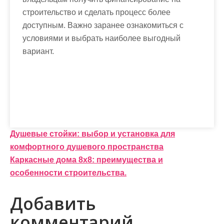
строительство и сделать процесс более
доступным. Важно заранее ознакомиться с
условиями и выбрать наиболее выгодный
вариант.
Н
Душевые стойки: выбор и установка для
комфортного душевого пространства
а
Каркасные дома 8х8: преимущества и
в
особенности строительства.
и
Добавить
г
комментарий