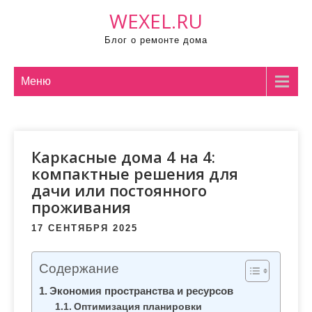
П
WEXEL.RU
р
Блог о ремонте дома
о
м
о
Меню
т
а
т
Каркасные дома 4 на 4:
ь
компактные решения для
к
дачи или постоянного
с
проживания
о
д
17 СЕНТЯБРЯ 2025
е
р
Содержание
ж
Экономия пространства и ресурсов
и
Оптимизация планировки