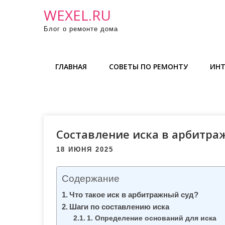
П
WEXEL.RU
р
Блог о ремонте дома
о
м
о
ГЛАВНАЯ
СОВЕТЫ ПО РЕМОНТУ
ИНТ
т
а
т
ь
к
Составление иска в арбитра
с
о
18 ИЮНЯ 2025
д
е
Содержание
р
Что такое иск в арбитражный суд?
ж
Шаги по составлению иска
и
1. Определение оснований для иска