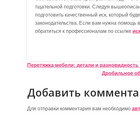
тщательной подготовки. Следуя вышеописа
подготовить качественный иск, который буд
законодательства. Если вам нужна помощь в
обратиться к профессионалам по ссылке
ис
Н
Перетяжка мебели: детали и разновидность
Дробильное об
а
в
Добавить коммент
и
г
Для отправки комментария вам необходимо
ав
а
ц